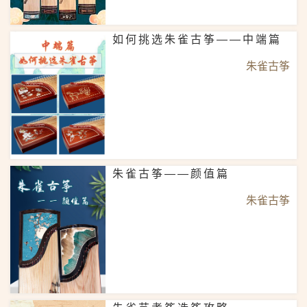
如何挑选朱雀古筝——中端篇
朱雀古筝
朱雀古筝——颜值篇
朱雀古筝