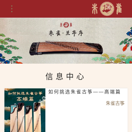
信息中心
如何挑选朱雀古筝——高端篇
朱雀古筝