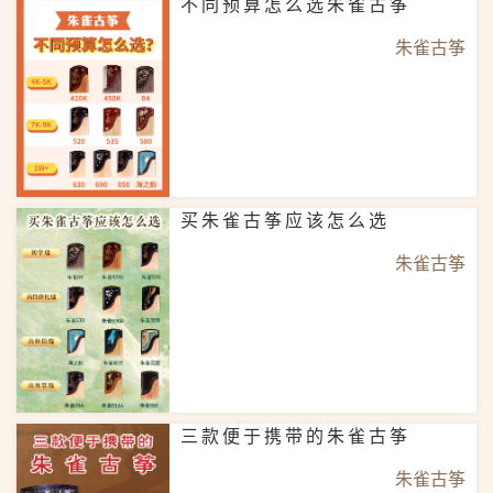
不同预算怎么选朱雀古筝
朱雀古筝
买朱雀古筝应该怎么选
朱雀古筝
三款便于携带的朱雀古筝
朱雀古筝